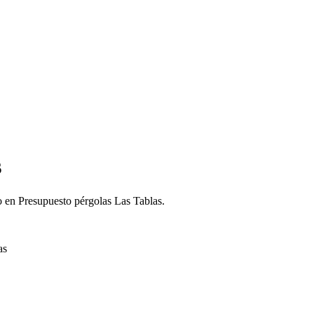
s
do en Presupuesto pérgolas Las Tablas.
as